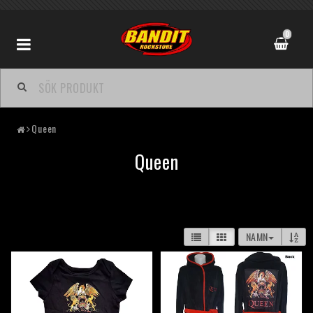
0
Queen
Queen
NAMN